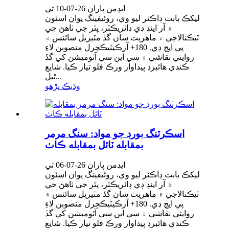
ايڊمن پاران 26-07-10 تي
ليکڪ بابت ڊاڪٽر ليو وي، روئيفينگ يوان اسٽون
۾ آر اينڊ ڊي ڊائريڪٽر، پٿر جي ٺاھڻ جي
ٽيڪنالاجي ۾ ماهريت سان گڏ مٽيريل سائنس ۾
پي ايڇ ڊي. 180+ آرڪيٽيڪچرل منصوبن لاءِ
روايتي نقاشي ۽ سي اين سي آٽوميشن کي گڏ
ڪندي هائبرڊ پيداوار ورڪ فلو تيار ڪيا. شايع
ٿيل...
وڌيڪ پڙهو
اسڪرٽنگ بورڊ جو مواد: سنگ مرمر
بمقابله ٽائل بمقابله ڪاٺ
ايڊمن پاران 26-07-06 تي
ليکڪ بابت ڊاڪٽر ليو وي، روئيفينگ يوان اسٽون
۾ آر اينڊ ڊي ڊائريڪٽر، پٿر جي ٺاھڻ جي
ٽيڪنالاجي ۾ ماهريت سان گڏ مٽيريل سائنس ۾
پي ايڇ ڊي. 180+ آرڪيٽيڪچرل منصوبن لاءِ
روايتي نقاشي ۽ سي اين سي آٽوميشن کي گڏ
ڪندي هائبرڊ پيداوار ورڪ فلو تيار ڪيا. شايع