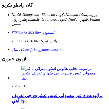
کان رابطو ڪريو
No.96 Shangshan، Zhoucuo ڳوٺ، Nanlian پروسيسنگ
ڪنسنٽريشن زون، Guanqiao ٽائون، Nan'an شهر، Fujian
صوبي
ٽيليفون:
+86 595 86809878
واٽس ايپ:
+86 15396658070
lee@rfengyuanstone.com
اي ميل:
تازيون خبرون
26/07/31
پرائيويٽ ۾ غير معمولي عيش عشرت جي تعريف
ڇا آهي...