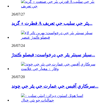
26/07/27
فطرت ۾ گريڊ A پٿر جي سليب جي تعريف...
26/07/24
سيلز سينٽر پٿر جي درخواست: فيصلو ڪندڙ...
26/07/20
سرڪاري آفيس جي عمارت جي پٿر جي چونڊ...