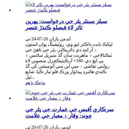
سيلز سينٽر پٿر جي درخواست: پهرين
تاثر لاءِ فيصلو ڪندڙ عنصر
ايڊمن پاران 26-07-24 تي
ليکڪ بابت ڊاڪٽر ليو وي، روئيفينگ يوان اسٽون
۾ آر اينڊ ڊي ڊائريڪٽر، پٿر جي ٺاھڻ جي
ٽيڪنالاجي ۾ ماهريت سان گڏ مٽيريل سائنس ۾
پي ايڇ ڊي. 180+ آرڪيٽيڪچرل منصوبن لاءِ
روايتي نقاشي ۽ سي اين سي آٽوميشن کي گڏ
ڪندي هائبرڊ پيداوار ورڪ فلو تيار ڪيا. شايع
ٿيل...
وڌيڪ پڙهو
سرڪاري آفيس جي عمارت جي پٿر جي
چونڊ: وقار ۽ معيار جي علامت
ايڊمن پاران 26-07-20 تي