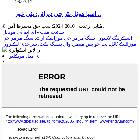
26/07/17
اسپا هوٽل پٿر جي ڊيزائن: ٻٽي غور...
© ڪاپي رائيٽ - 2010-2024: سڀ حق محفوظ آهن.
سائيٽ ميپ
-
اي ايم پي موبائل
اسڪرٽنگ لائينون
,
سنگ مرمر جي موزائيڪ آرٽ
,
سنگ مرمر جي
,
موزائيڪ ٽائل
,
ڀت جو پس منظر
,
وال پينلنگ ڪٽ
,
سرحدي لڪيرون
اي ميل موڪليو
x