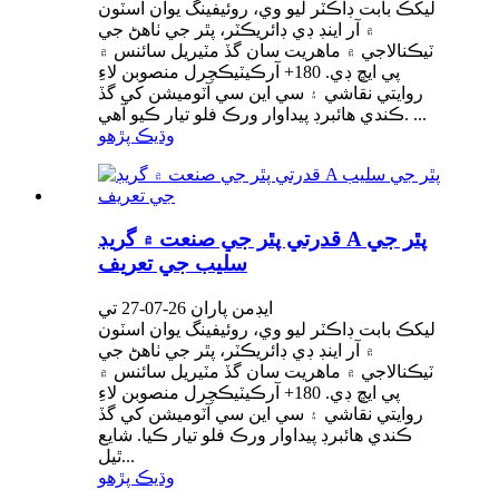
ليکڪ بابت ڊاڪٽر ليو وي، روئيفينگ يوان اسٽون
۾ آر اينڊ ڊي ڊائريڪٽر، پٿر جي ٺاھڻ جي
ٽيڪنالاجي ۾ ماهريت سان گڏ مٽيريل سائنس ۾
پي ايڇ ڊي. 180+ آرڪيٽيڪچرل منصوبن لاءِ
روايتي نقاشي ۽ سي اين سي آٽوميشن کي گڏ
ڪندي هائبرڊ پيداوار ورڪ فلو تيار ڪيو آهي. ...
وڌيڪ پڙهو
قدرتي پٿر جي صنعت ۾ گريڊ A پٿر جي
سليب جي تعريف
ايڊمن پاران 26-07-27 تي
ليکڪ بابت ڊاڪٽر ليو وي، روئيفينگ يوان اسٽون
۾ آر اينڊ ڊي ڊائريڪٽر، پٿر جي ٺاھڻ جي
ٽيڪنالاجي ۾ ماهريت سان گڏ مٽيريل سائنس ۾
پي ايڇ ڊي. 180+ آرڪيٽيڪچرل منصوبن لاءِ
روايتي نقاشي ۽ سي اين سي آٽوميشن کي گڏ
ڪندي هائبرڊ پيداوار ورڪ فلو تيار ڪيا. شايع
ٿيل...
وڌيڪ پڙهو