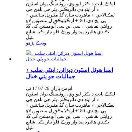
ليکڪ بابت ڊاڪٽر ليو وي، روئيفينگ يوان اسٽون
۾ آر اينڊ ڊي ڊائريڪٽر، پٿر جي ٺاھڻ جي
ٽيڪنالاجي ۾ ماهريت سان گڏ مٽيريل سائنس ۾
پي ايڇ ڊي. 180+ آرڪيٽيڪچرل منصوبن لاءِ
روايتي نقاشي ۽ سي اين سي آٽوميشن کي گڏ
ڪندي هائبرڊ پيداوار ورڪ فلو تيار ڪيا. شايع
ٿيل...
وڌيڪ پڙهو
اسپا هوٽل اسٽون ڊيزائن: اينٽي سلپ ۽
جماليات جو ٻٽي خيال
ايڊمن پاران 26-07-17 تي
ليکڪ بابت ڊاڪٽر ليو وي، روئيفينگ يوان اسٽون
۾ آر اينڊ ڊي ڊائريڪٽر، پٿر جي ٺاھڻ جي
ٽيڪنالاجي ۾ ماهريت سان گڏ مٽيريل سائنس ۾
پي ايڇ ڊي. 180+ آرڪيٽيڪچرل منصوبن لاءِ
روايتي نقاشي ۽ سي اين سي آٽوميشن کي گڏ
ڪندي هائبرڊ پيداوار ورڪ فلو تيار ڪيا. شايع
ٿيل...