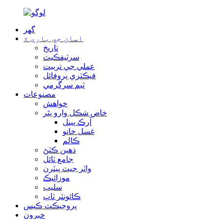
گھر
اسان جي باري ۾
تاريخ
سرٽيفڪيٽ
عملي جي تربيت
فيڪٽري پروفائل
ٽيم سرگرمي
مصنوعات
خواهش
خاص شڪل وارو پٿر
آرڪ پينل
غسل خانو
ڪالم
ذهين ڪٽڻ
جامع ٽائل
واٽر جيٽ پيٽرن
موزائيڪ
سليب
ڪائونٽر ٽاپ
پروجيڪٽ ڪيس
خبرون