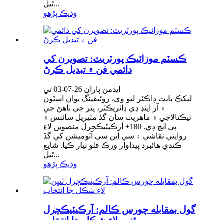
ٿيل...
وڌيڪ پڙهو
ڪسٽم موزائيڪ پورٽريٽ: تصويرن کي
دائمي فن ۾ تبديل ڪرڻ
ايڊمن پاران 26-07-03 تي
ليکڪ بابت ڊاڪٽر ليو وي، روئيفينگ يوان اسٽون
۾ آر اينڊ ڊي ڊائريڪٽر، پٿر جي ٺاھڻ جي
ٽيڪنالاجي ۾ ماهريت سان گڏ مٽيريل سائنس ۾
پي ايڇ ڊي. 180+ آرڪيٽيڪچرل منصوبن لاءِ
روايتي نقاشي ۽ سي اين سي آٽوميشن کي گڏ
ڪندي هائبرڊ پيداوار ورڪ فلو تيار ڪيا. شايع
ٿيل...
وڌيڪ پڙهو
گول بمقابله چورس ڪالم: آرڪيٽيڪچرل