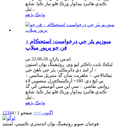
ڪندي هائبرڊ پيداوار ورڪ فلو تيار ڪيا. شايع
ٿيل...
وڌيڪ پڙهو
ميوزيم پٿر جي درخواست: استحڪام ۽
فن جو ڀرپور ميلاپ
ايڊمن پاران 26-06-22 تي
ليکڪ بابت ڊاڪٽر ليو وي، روئيفينگ يوان اسٽون
۾ آر اينڊ ڊي ڊائريڪٽر، پٿر جي ٺاھڻ جي
ٽيڪنالاجي ۾ ماهريت سان گڏ مٽيريل سائنس ۾
پي ايڇ ڊي. 180+ آرڪيٽيڪچرل منصوبن لاءِ
روايتي نقاشي ۽ سي اين سي آٽوميشن کي گڏ
ڪندي هائبرڊ پيداوار ورڪ فلو تيار ڪيا. شايع
ٿيل...
وڌيڪ پڙهو
اڳيون >
>>
صفحو 1 / 4
4
3
2
1
فوجيان صوبو روئيفينگ يوان انڊسٽري ڪمپني، لميٽيڊ.