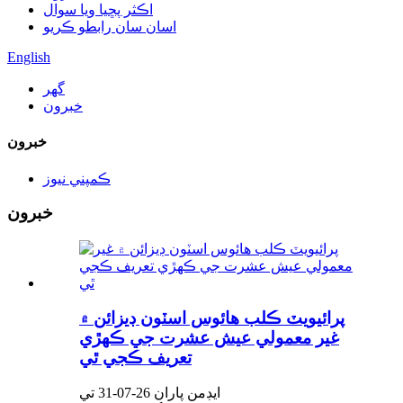
اڪثر پڇيا ويا سوال
اسان سان رابطو ڪريو
English
گھر
خبرون
خبرون
ڪمپني نيوز
خبرون
پرائيويٽ ڪلب هائوس اسٽون ڊيزائن ۾
غير معمولي عيش عشرت جي ڪهڙي
تعريف ڪجي ٿي
ايڊمن پاران 26-07-31 تي