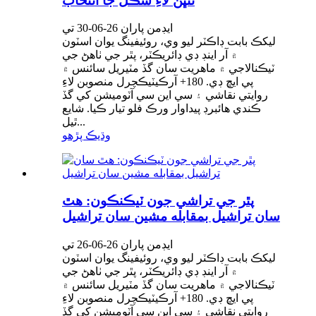
ٿنڀن لاءِ شڪل جا انتخاب
ايڊمن پاران 26-06-30 تي
ليکڪ بابت ڊاڪٽر ليو وي، روئيفينگ يوان اسٽون
۾ آر اينڊ ڊي ڊائريڪٽر، پٿر جي ٺاھڻ جي
ٽيڪنالاجي ۾ ماهريت سان گڏ مٽيريل سائنس ۾
پي ايڇ ڊي. 180+ آرڪيٽيڪچرل منصوبن لاءِ
روايتي نقاشي ۽ سي اين سي آٽوميشن کي گڏ
ڪندي هائبرڊ پيداوار ورڪ فلو تيار ڪيا. شايع
ٿيل...
وڌيڪ پڙهو
پٿر جي تراشي جون ٽيڪنڪون: هٿ
سان تراشيل بمقابله مشين سان تراشيل
ايڊمن پاران 26-06-26 تي
ليکڪ بابت ڊاڪٽر ليو وي، روئيفينگ يوان اسٽون
۾ آر اينڊ ڊي ڊائريڪٽر، پٿر جي ٺاھڻ جي
ٽيڪنالاجي ۾ ماهريت سان گڏ مٽيريل سائنس ۾
پي ايڇ ڊي. 180+ آرڪيٽيڪچرل منصوبن لاءِ
روايتي نقاشي ۽ سي اين سي آٽوميشن کي گڏ