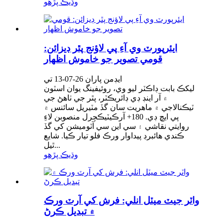
وڌيڪ پڙهو
ايئرپورٽ وي آءِ پي لاؤنج پٿر ڊيزائن:
قومي تصوير جو خاموش اظهار
ايڊمن پاران 26-07-13 تي
ليکڪ بابت ڊاڪٽر ليو وي، روئيفينگ يوان اسٽون
۾ آر اينڊ ڊي ڊائريڪٽر، پٿر جي ٺاھڻ جي
ٽيڪنالاجي ۾ ماهريت سان گڏ مٽيريل سائنس ۾
پي ايڇ ڊي. 180+ آرڪيٽيڪچرل منصوبن لاءِ
روايتي نقاشي ۽ سي اين سي آٽوميشن کي گڏ
ڪندي هائبرڊ پيداوار ورڪ فلو تيار ڪيا. شايع
ٿيل...
وڌيڪ پڙهو
واٽر جيٽ ميٽل انلي: فرش کي آرٽ ورڪ
۾ تبديل ڪرڻ