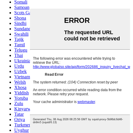
Somali
Samoan
Scots Gaelic
Shona
Sindhi
Sundanese
Swahili
Tajik
Tamil
Telugu
Thai
Ukrainian
Urdu
Uzbek
Vietnamese
Welsh
Xhosa
Yiddish
Yoruba
Zulu
Kinyarwanda
Tatar
Oriya
Turkmen
Uyghur